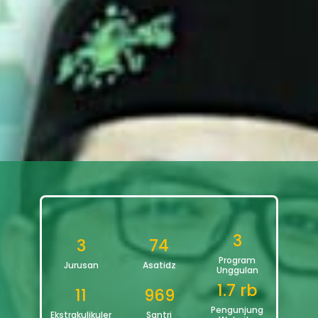
3
3
74
Program
Jurusan
Asatidz
Unggulan
1.7 rb
11
969
Pengunjung
Ekstrakulikuler
Santri