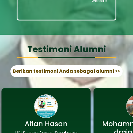
Website
Testimoni Alumni
Berikan testimoni Anda sebagai alumni >>
Alfan Hasan
Mohamm
draja
UIN Sunan Ampel Surabaya