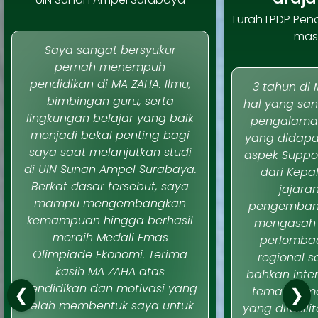
Lurah LPDP Pen
masji
Saya sangat bersyukur
pernah menempuh
pendidikan di MA ZAHA. Ilmu,
3 tahun di
bimbingan guru, serta
hal yang san
lingkungan belajar yang baik
pengalama
menjadi bekal penting bagi
yang didapa
saya saat melanjutkan studi
aspek Suppor
di UIN Sunan Ampel Surabaya.
dari Kepa
Berkat dasar tersebut, saya
jajara
mampu mengembangkan
pengembang
kemampuan hingga berhasil
mengasah
meraih Medali Emas
perlombaa
Olimpiade Ekonomi. Terima
regional s
kasih MA ZAHA atas
bahkan inte
pendidikan dan motivasi yang
teman tema
❮
❯
telah membentuk saya untuk
yang difasili