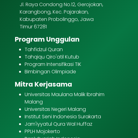
Jl. Raya Condong No.12, Gerojokan,
Karangbong, Kec. Pajarakan,
Kabupaten Probolinggo, Jawa
Timur 67281
Program Unggulan
Tahfidzul Quran
Tahqiqu Qiro'atil Kutub
Program Intensifikasi TIK
Bimbingan Olimpiade
Mitra Kerjasama
Universitas Maulana Malik Ibrahim
Malang
Universitas Negeri Malang
Institut Seni Indonesia Surakarta
Jam'iyyatul Qura Wal Huffaz
PPLH Mojokerto